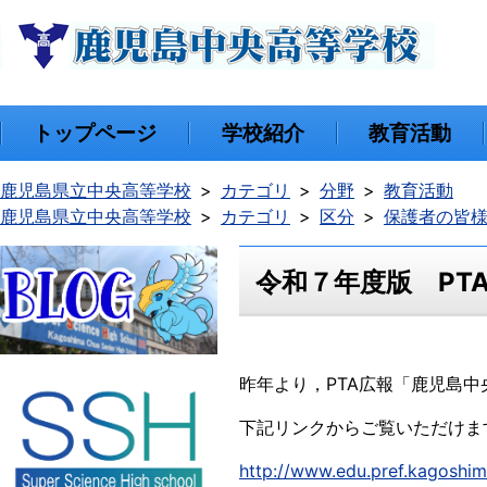
トップページ
学校紹介
教育活動
鹿児島県立中央高等学校
カテゴリ
分野
教育活動
鹿児島県立中央高等学校
カテゴリ
区分
保護者の皆
令和７年度版 PT
昨年より，PTA広報「鹿児島中
下記リンクからご覧いただけま
http://www.edu.pref.kagosh