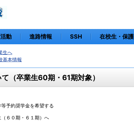
育活動
進路情報
SSH
在校生・保護
業生へ
校基本情報
て（卒業生60期・61期対象）
学等予約奨学金を希望する
生（６０期・６１期）へ