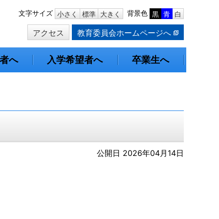
本
文字サイズ
背景色
小さく
標準
大きく
黒
青
白
文
アクセス
教育委員会ホームページへ
へ
移
動
者へ
入学希望者へ
卒業生へ
公開日 2026年04月14日