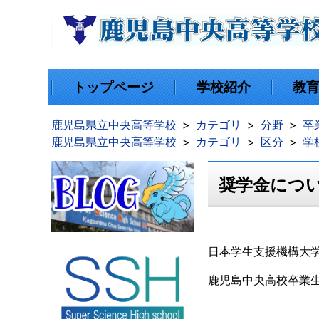
トップページ
学校紹介
教
鹿児島県立中央高等学校
カテゴリ
分野
卒
鹿児島県立中央高等学校
カテゴリ
区分
学
奨学金につい
日本学生支援機構大
鹿児島中央高校卒業