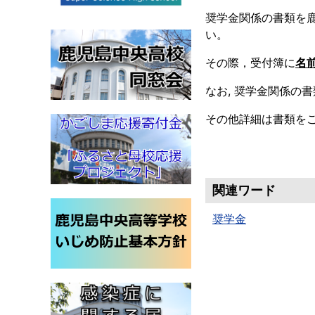
奨学金関係の書類を鹿
い。
その際，受付簿に
名
なお, 奨学金関係の
その他詳細は書類を
関連ワード
奨学金