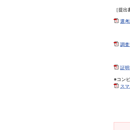
［提出
選考
調査
証明
※コン
スマ