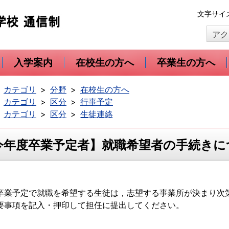
本
文字サイ
文
アク
へ
移
動
入学案内
在校生の方へ
卒業生の方へ
カテゴリ
分野
在校生の方へ
カテゴリ
区分
行事予定
カテゴリ
区分
生徒連絡
今年度卒業予定者】就職希望者の手続きに
卒業予定で就職を希望する生徒は，志望する事業所が決まり次
要事項を記入・押印して担任に提出してください。