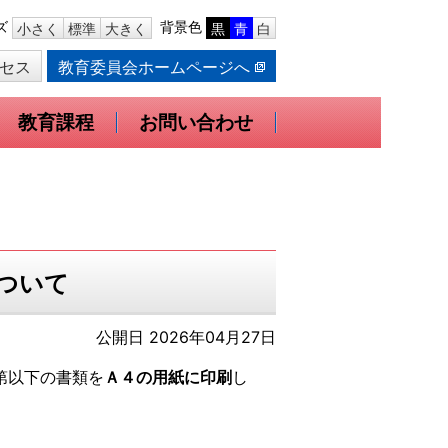
ズ
背景色
小さく
標準
大きく
黒
青
白
セス
教育委員会ホームページへ
教育課程
お問い合わせ
ついて
公開日 2026年04月27日
第以下の書類を
Ａ４の用紙に印刷
し