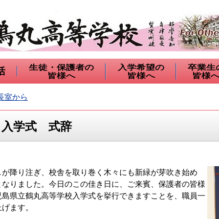
生徒・保護者の
入学希望の
卒業生
活
皆様へ
皆様へ
皆様
長室から
 入学式 式辞
が降り注ぎ、校舎を取り巻く木々にも新緑が芽吹き始め
となりました。今日のこの佳き日に、ご来賓、保護者の皆様
児島県立鶴丸高等学校入学式を挙行できますことを、職員一
上げます。