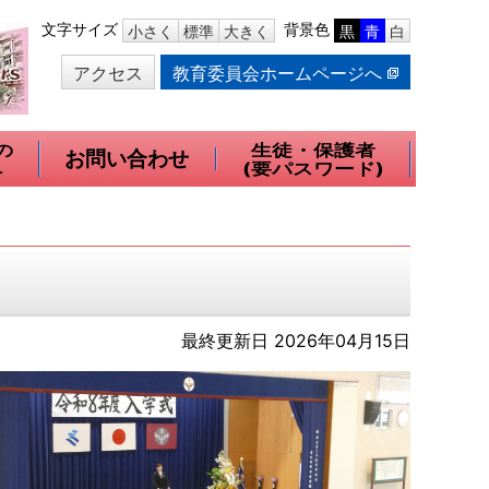
本
文字サイズ
背景色
小さく
標準
大きく
黒
青
白
文
アクセス
教育委員会ホームページへ
へ
移
動
の
生徒・保護者
お問い合わせ
へ
(要パスワード)
最終更新日 2026年04月15日