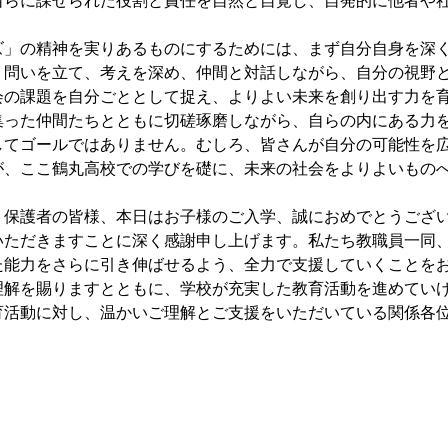
自らに課せられた役割と責任を自然と自覚し、自発的に他者や
」の精神を実りあるものにするためには、まず自分自身を深く
、問いを立て、考えを深め、仲間と対話しながら、自分の視野
会の課題を自分ごととして捉え、よりよい未来を創り出す力を
集った仲間たちとともに切磋琢磨しながら、自らの内にある力
てゴールではありません。むしろ、皆さんが自分の可能性を広
が、ここ鶴丸高校での学びを礎に、未来の社会をよりよいもの
保護者の皆様、本日はお子様のご入学、誠におめでとうござい
いただきますことに深く感謝申し上げます。私たち教職員一同
た能力をさらに引き伸ばせるよう、全力で支援していくことを
理解を賜りますとともに、学校が充実した教育活動を進めてい
活動に対し、温かいご理解とご支援をいただいている関係各位