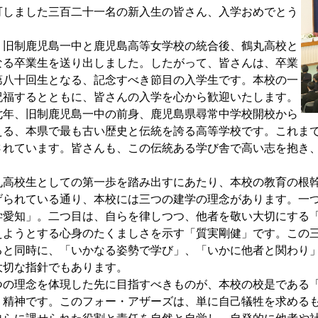
しました三百二十一名の新入生の皆さん、入学おめでとう
旧制鹿児島一中と鹿児島高等女学校の統合後、鶴丸高校と
なる卒業生を送り出しました。したがって、皆さんは、卒業
第八十回生となる、記念すべき節目の入学生です。本校の一
祝福するとともに、皆さんの入学を心から歓迎いたします。
年、旧制鹿児島一中の前身、鹿児島県尋常中学校開校から
える、本県で最も古い歴史と伝統を誇る高等学校です。これま
されています。皆さんも、この伝統ある学び舎で高い志を抱き
高校生としての第一歩を踏み出すにあたり、本校の教育の根幹
られている通り、本校には三つの建学の理念があります。一つ
学愛知」。二つ目は、自らを律しつつ、他者を敬い大切にする
えようとする心身のたくましさを示す「質実剛健」です。この
ると同時に、「いかなる姿勢で学び」、「いかに他者と関わり
大切な指針でもあります。
理念を体現した先に目指すべきものが、本校の校是である「フォー
う精神です。このフォー・アザーズは、単に自己犠牲を求める