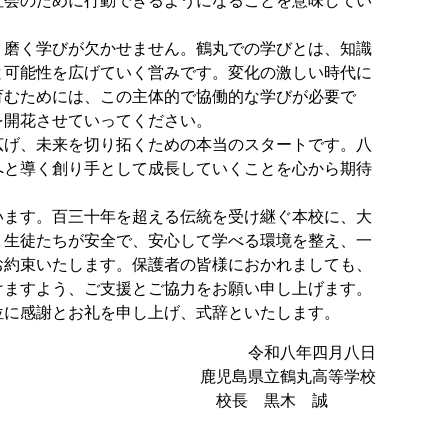
社会のために行動できるようになることを意味してい
磨く学びが欠かせません。鶴丸での学びとは、知識
と可能性を広げていく営みです。変化の激しい時代に
育むためには、この主体的で協働的な学びが必要で
を開花させていってください。
げ、未来を切り拓くための本当のスタートです。八
へと導く創り手として成長していくことを心から期待
ます。百三十年を超える伝統を受け継ぐ本校に、大
、生徒たちが安全で、安心して学べる環境を整え、一
お約束いたします。保護者の皆様におかれましても、
けますよう、ご支援とご協力をお願い申し上げます。
に感謝とお礼を申し上げ、式辞といたします。
令和八年四月八日
鹿児島県立鶴丸高等学校
校長 黒木 誠