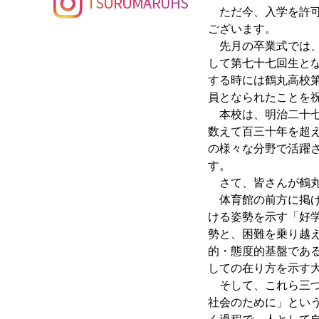
ただ今、入学を許可
ございます。
先月の卒業式では、
して第七十七回生と
する時には鶴丸高校
員となられたことを
本校は、明治二十七
数えて百三十年を超
の様々な分野で活躍
す。
さて、皆さんが鶴丸
体育館の前方に掲げ
ける姿勢を示す「好
勢と、困難を乗り越
的・態度的基盤であ
しての在り方を示す
そして、これら三つの
社会のために」とい