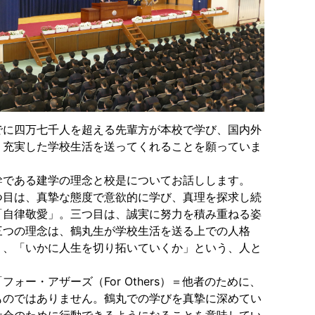
でに四万七千人を超える先輩方が本校で学び、国内外
、充実した学校生活を送ってくれることを願っていま
である建学の理念と校是についてお話しします。
目は、真摯な態度で意欲的に学び、真理を探求し続
「自律敬愛」。三つ目は、誠実に努力を積み重ねる姿
三つの理念は、鶴丸生が学校生活を送る上での人格
」、「いかに人生を切り拓いていくか」という、人と
・アザーズ（For Others）＝他者のために、
ものではありません。鶴丸での学びを真摯に深めてい