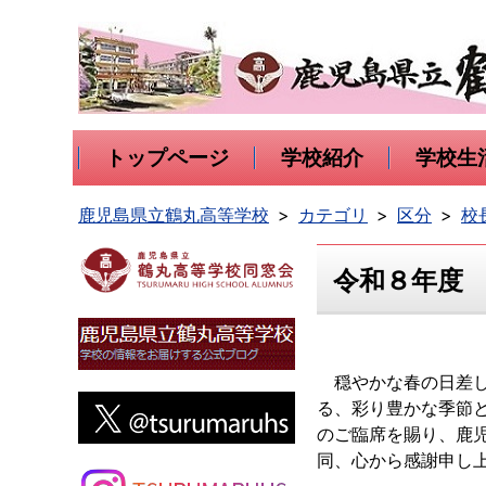
トップページ
学校紹介
学校生
鹿児島県立鶴丸高等学校
カテゴリ
区分
校
令和８年度
穏やかな春の日差し
る、彩り豊かな季節
のご臨席を賜り、鹿
同、心から感謝申し