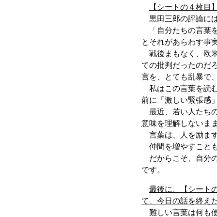
【シートの４枚目】
黒田三郎の評論には
「自分たちの言葉を
とそれがあらわす事
戦後まもなく、欧米
ての批判だったのだ
言を、とても乱暴で
私はこの言葉を読む
前に「激しい緊張感
最近、若い人たちの
意味を理解しないま
言葉は、人を励ます
仲間を増やすことも
だからこそ、自分の
です。
最後に、【シート
て、今日の話を終え
難しい言葉は何も使