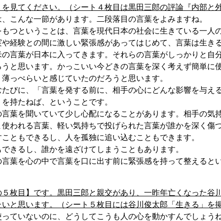
を見てください。（シート４枚目は黒田三郎の評論『内部と外
、こんな一節があります。二段落目の言葉をよみますね。
もつということは、言葉を現代日本の社会に生きている一人の
実や経験との間に激しい緊張感があってはじめて、言葉は生き
の言葉が日本に入ってきます。それらの言葉がしっかりと自分
ろうと思います。かっこいい今どきの言葉を深く考えず簡単に
、薄っぺらいと感じていたのだろうと思います。
たびに、「言葉を発する前に、相手の心にどんな影響を与える
」を持たねば、ということです。
言葉を聞いていて少し心配になることがあります。相手の気持
ま使われる言葉、軽い気持ちで投げられた言葉が誰かを深く傷
こともできるし、人を孤独に追い込むこともできます。
できるし、誰かを遠ざけてしまうこともあります。
言葉を心の中で言葉を口に出す前に緊張感を持って整えるとい
の５枚目】です。黒田三郎と親交があり、一昨年亡くなった谷
たいと思います。（シート５枚目には谷川俊太郎「生きる」を
っていないのに、どうしてこうも人の心を動かすんでしょうね