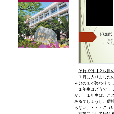
それでは【２枚目
７月に入りましたの
４分の１が終わりま
１年生はどうでしょ
か。 １年生は、こ
あるでしょうし、環
らない」・・・こう
授業について行ける