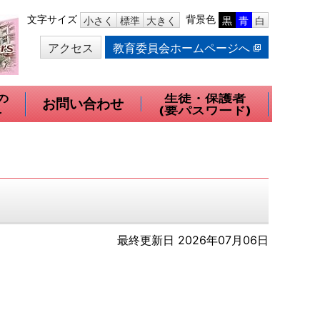
本
文字サイズ
背景色
小さく
標準
大きく
黒
青
白
文
アクセス
教育委員会ホームページへ
へ
移
動
の
生徒・保護者
お問い合わせ
へ
(要パスワード)
最終更新日 2026年07月06日