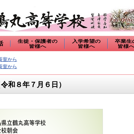
生徒・保護者の
入学希望の
卒業生
活
皆様へ
皆様へ
皆様
長室から
長室から
（令和８年７月６日）