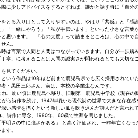
る際に少しアドバイスをするとすれば、誰かと話す時に「自分
をとる入り口として入りやすいのは、やはり「共感」と「感謝
た」「一緒にやろう」「私が手伝います」といった小さな言葉
かと思います。 「心の支度」って詰まるところは、心の中で
ません。
時は言葉で人間と人間はつながっていきます。自分が一歩踏み
「丁寧」に考えることは人間の誠実さが問われるとても大切な
】を見てください。
という作品は10年ほど前まで鹿児島県でも広く採用されてい
作者・黒田三郎さん、実は、本校の卒業生なんです。
生まれ、幼い頃に鹿児島へ移り、旧制第一鹿児島中学校（現在の
がら詩作を続け、1947年頃から現代詩の世界で大きな存在
で深い感情を描くという新しい風を吹き込んだ詩人だと言われ
、詩作に専念、1980年、60歳で生涯を閉じました。
平明さの中に強さがある」 と高く評価され、一昨年亡くなっ
います。