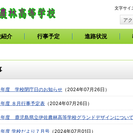
本
文字サイ
文
アク
へ
移
動
校紹介
行事予定
進路状況
事
６年度 学校閉庁日のお知らせ
（
2024年07月26日
）
年度 ８月行事予定表
（
2024年07月26日
）
６年度 鹿児島県立伊佐農林高等学校グランドデザインについ
年度 学校だより７月号
（
2024年07月01日
）