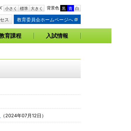
ズ
背景色
小さく
標準
大きく
黒
青
白
セス
教育委員会ホームページへ
教育課程
入試情報
て
（
2024年07月12日
）