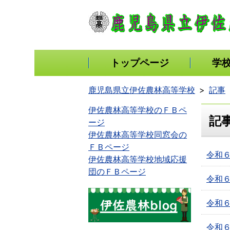
トップページ
学
鹿児島県立伊佐農林高等学校
記事
伊佐農林高等学校のＦＢペ
記
ージ
伊佐農林高等学校同窓会の
ＦＢページ
令和
伊佐農林高等学校地域応援
団のＦＢページ
令和６
令和
令和６