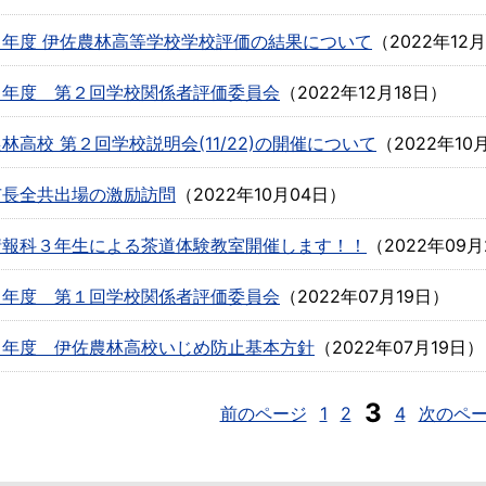
４年度 伊佐農林高等学校学校評価の結果について
（
2022年12月
４年度 第２回学校関係者評価委員会
（
2022年12月18日
）
林高校 第２回学校説明会(11/22)の開催について
（
2022年10
市長全共出場の激励訪問
（
2022年10月04日
）
情報科３年生による茶道体験教室開催します！！
（
2022年09月
４年度 第１回学校関係者評価委員会
（
2022年07月19日
）
４年度 伊佐農林高校いじめ防止基本方針
（
2022年07月19日
）
3
前のページ
1
2
4
次のペ