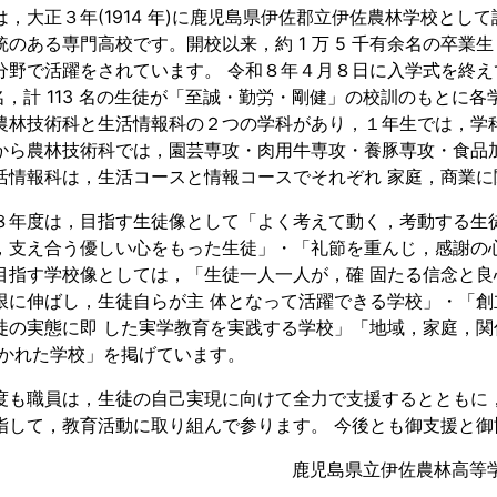
，大正３年(1914 年)に鹿児島県伊佐郡立伊佐農林学校として設
統のある専門高校です。開校以来，約 1 万 5 千有余名の卒業
分野で活躍をされています。 令和８年４月８日に入学式を終えて
6 名，計 113 名の生徒が「至誠・勤労・剛健」の校訓のもと
農林技術科と生活情報科の２つの学科があり，１年生では，学
から農林技術科では，園芸専攻・肉用牛専攻・養豚専攻・食品
活情報科は，生活コースと情報コースでそれぞれ 家庭，商業に
年度は，目指す生徒像として「よく考えて動く，考動する生徒
，支え合う優しい心をもった生徒」・「礼節を重んじ，感謝の
目指す学校像としては，「生徒一人一人が，確 固たる信念と良
限に伸ばし，生徒自らが主 体となって活躍できる学校」・「創立
徒の実態に即 した実学教育を実践する学校」「地域，家庭，
開かれた学校」を掲げています。
も職員は，生徒の自己実現に向けて全力で支援するとともに，
指して，教育活動に取り組んで参ります。 今後とも御支援と
鹿児島県立伊佐農林高等