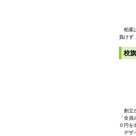
柏葉は
負けず
校
創立か
「全員
０円を
デザイ