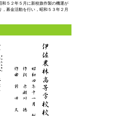
昭和５２年５月に新校旗作製の機運が
り，募金活動を行い，昭和５３年２月