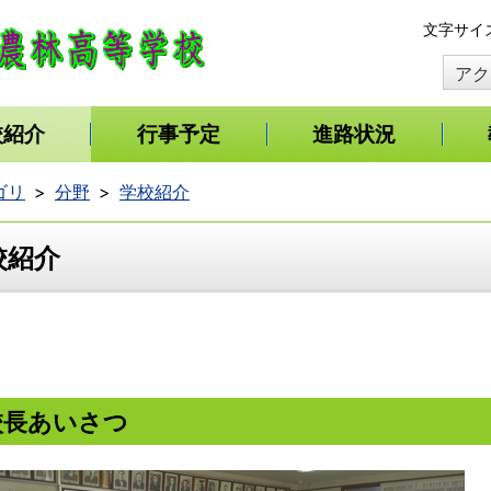
本
文字サイ
文
アク
へ
移
動
校紹介
行事予定
進路状況
ゴリ
分野
学校紹介
校紹介
校長あいさつ