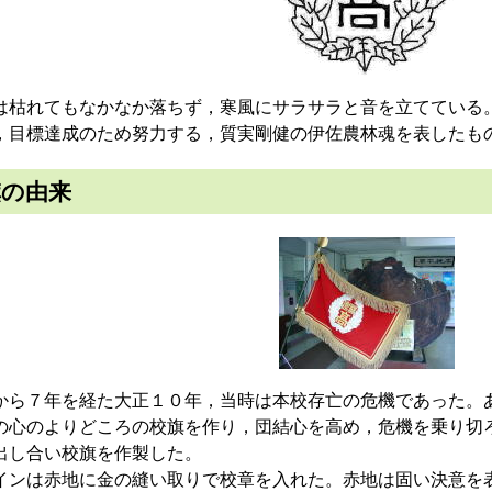
枯れてもなかなか落ちず，寒風にサラサラと音を立てている
，目標達成のため努力する，質実剛健の伊佐農林魂を表したも
旗の由来
ら７年を経た大正１０年，当時は本校存亡の危機であった。
の心のよりどころの校旗を作り，団結心を高め，危機を乗り切
出し合い校旗を作製した。
ンは赤地に金の縫い取りで校章を入れた。赤地は固い決意を表