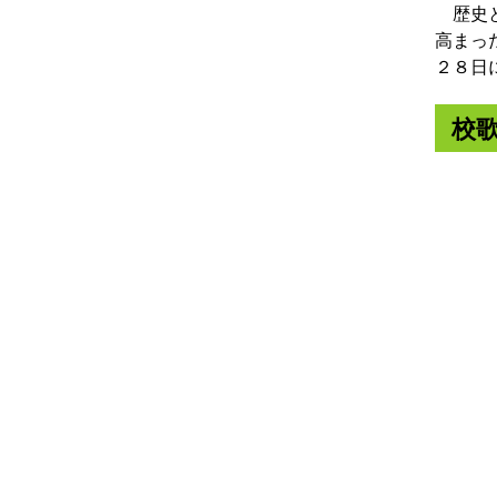
歴史と
高まっ
２８日
校