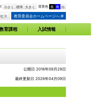
ズ
背景色
小さく
標準
大きく
黒
青
白
セス
教育委員会ホームページへ
教育課程
入試情報
公開日 2016年09月29日
最終更新日 2026年04月09日