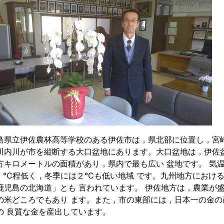
県立伊佐農林高等学校のある伊佐市は，県北部に位置し，宮崎
川内川が市を縦断する大口盆地にあります。大口盆地は，伊佐
 平方キロメートルの面積があり，県内で最も広い 盆地です。 
1.5 ℃程低く，冬季には２℃も低い地域 です。九州地方における
鹿児島の北海道」とも 言われています。 伊佐地方は，農業が
の米どころでもあり ます。また，市の東部には，日本一の金
の 良質な金を産出しています。