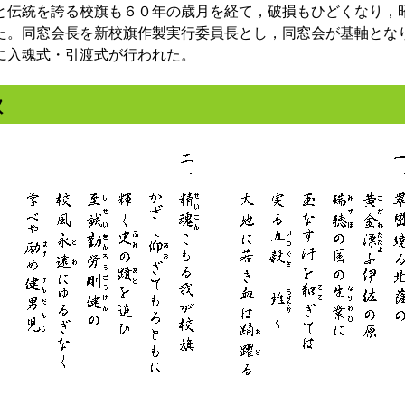
伝統を誇る校旗も６０年の歳月を経て，破損もひどくなり，
た。同窓会長を新校旗作製実行委員長とし，同窓会が基軸とな
に入魂式・引渡式が行われた。
歌