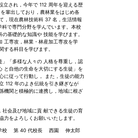
立され，今年で 112 周年を迎える歴
生 を輩出しており，農林業をはじめ各
，現在農林技術科 37 名，生活情報
に各学科で専門分野を学んでいます。本校
科の基礎的な知識や 技能を学びます。
加 工専攻，林業・林産加工専攻を学
関する科目を学びます。
」「多様な人々の 人格を尊重し，認
心 と自他の生命を大切にする生徒」を
心に従って行動し， また，生徒の能力
 112 年のよき伝統を引き継ぎなが
関係機関と積極的に連携し，地域に根ざ
社会及び地域に貢 献できる生徒の育
御協力をよろしくお願いいたします。
学校 第 40 代校長 西園 伸太郎