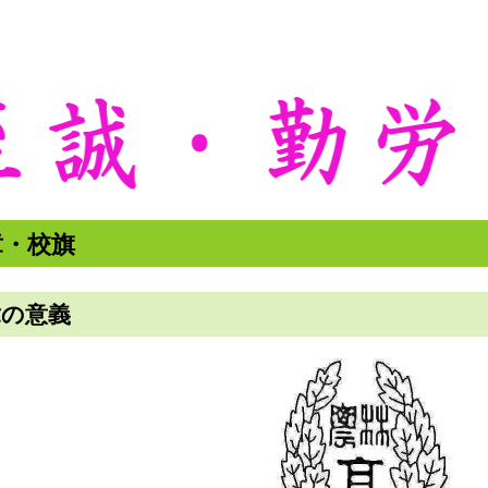
章・校旗
章の意義