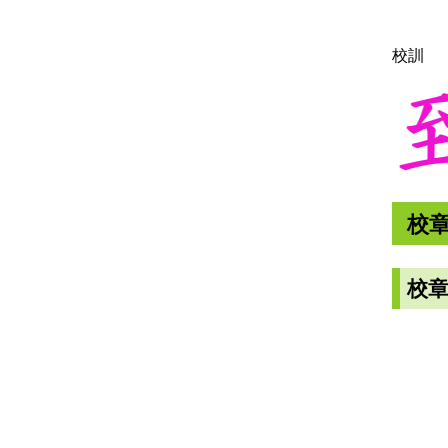
校訓
校
校