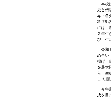
本校は
史と伝
界・各
科 7
には，
２年生
び，生
令和８
め合い
掲げ，
を最大
ら，生
し た
今年度
成を目