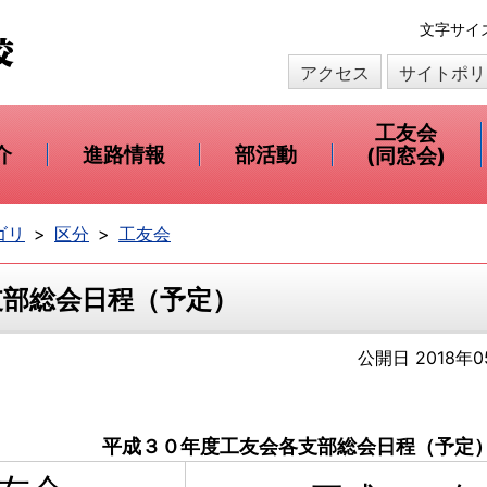
本
文字サイ
文
アクセス
サイトポリ
へ
移
動
工友会
介
進路情報
部活動
(同窓会)
ゴリ
区分
工友会
支部総会日程（予定）
公開日 2018年0
平成３０年度工友会各支部総会日程（予定