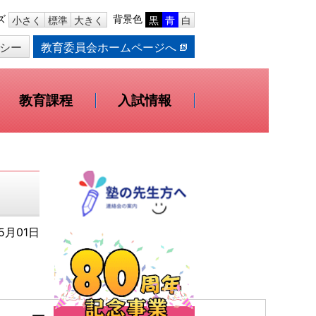
ズ
背景色
小さく
標準
大きく
黒
青
白
シー
教育委員会ホームページへ
教育課程
入試情報
5月01日
）