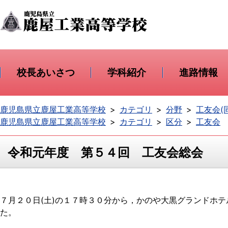
校長あいさつ
学科紹介
進路情報
鹿児島県立鹿屋工業高等学校
カテゴリ
分野
工友会(
鹿児島県立鹿屋工業高等学校
カテゴリ
区分
工友会
令和元年度 第５４回 工友会総会
７月２０日(土)の１７時３０分から，かのや大黒グランドホ
た。