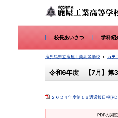
校長あいさつ
学科紹
鹿児島県立鹿屋工業高等学校
カテ
令和6年度 【7月】
２０２４年度第１６週週報日報[PDF
PDFの閲覧