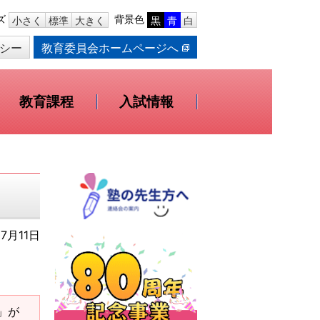
ズ
背景色
小さく
標準
大きく
黒
青
白
シー
教育委員会ホームページへ
教育課程
入試情報
7月11日
r」が