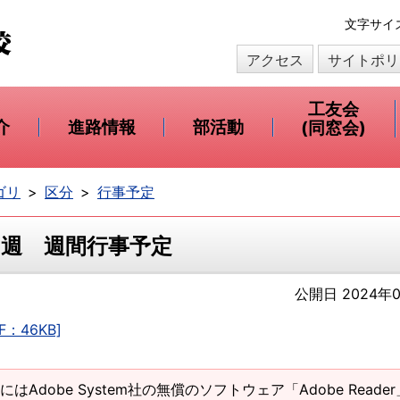
本
文字サイ
文
アクセス
サイトポリ
へ
移
動
工友会
介
進路情報
部活動
(同窓会)
ゴリ
区分
行事予定
第3週 週間行事予定
公開日 2024年0
：46KB]
にはAdobe System社の無償のソフトウェア「Adobe Reade