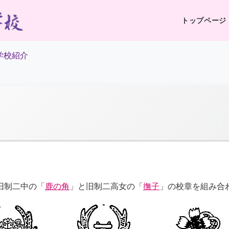
トップページ
学校紹介
旧制二中の「
鹿の角
」と旧制二高女の「
撫子
」の校章を組み合