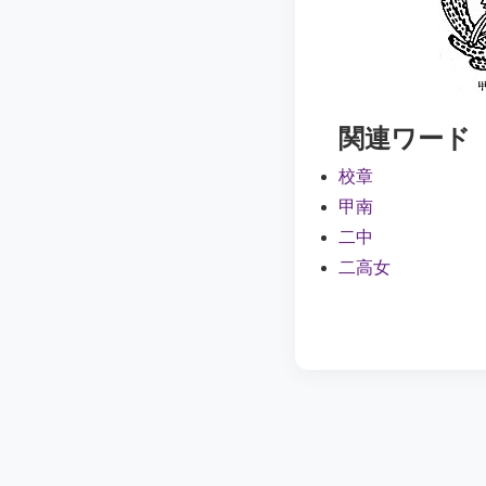
関連ワード
校章
甲南
二中
二高女