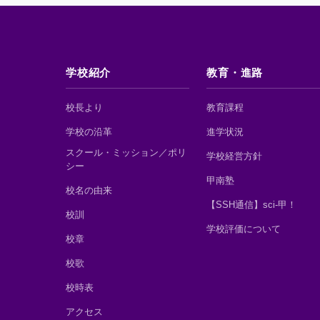
学校紹介
教育・進路
校長より
教育課程
学校の沿革
進学状況
スクール・ミッション／ポリ
学校経営方針
シー
甲南塾
校名の由来
【SSH通信】sci-甲！
校訓
学校評価について
校章
校歌
校時表
アクセス