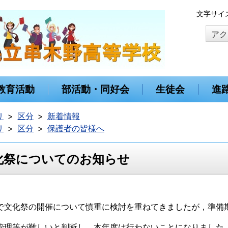
本
文字サイ
文
アク
へ
移
動
教育活動
部活動・同好会
生徒会
進
リ
区分
新着情報
リ
区分
保護者の皆様へ
化祭についてのお知らせ
で文化祭の開催について慎重に検討を重ねてきましたが，準備
管理等が難しいと判断し，本年度は行わないことになりました