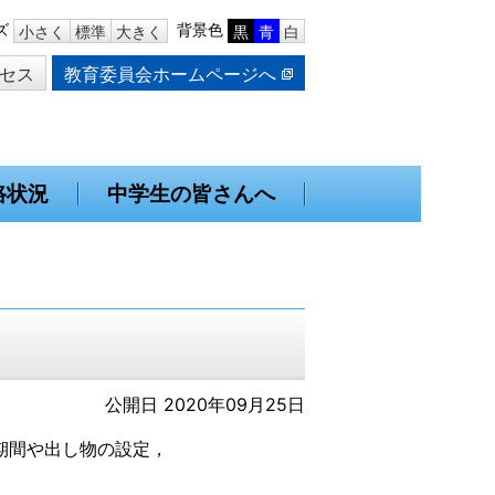
ズ
背景色
小さく
標準
大きく
黒
青
白
セス
教育委員会ホームページへ
路状況
中学生の皆さんへ
公開日 2020年09月25日
期間や出し物の設定，
。