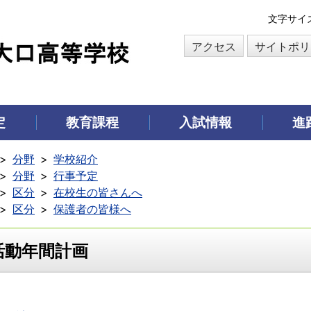
本
文字サイ
文
アクセス
サイトポリ
へ
移
動
定
教育課程
入試情報
進
分野
学校紹介
分野
行事予定
区分
在校生の皆さんへ
区分
保護者の皆様へ
活動年間計画