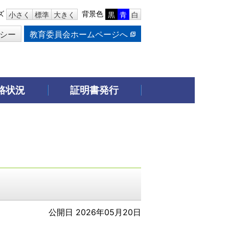
ズ
背景色
小さく
標準
大きく
黒
青
白
シー
教育委員会ホームページへ
路状況
証明書発行
公開日 2026年05月20日