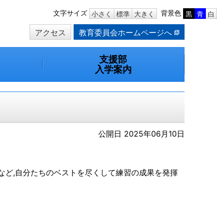
本
文字サイズ
背景色
小さく
標準
大きく
黒
青
白
文
アクセス
教育委員会ホームページへ
へ
移
動
支援部
入学案内
公開日 2025年06月10日
など,自分たちのベストを尽くして練習の成果を発揮
。