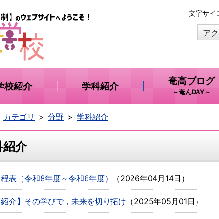
本
文字サイ
文
アク
へ
移
動
奄高ブログ
学校紹介
学科紹介
～奄んDAY～
カテゴリ
分野
学科紹介
科紹介
程表（令和8年度～令和6年度）
（
2026年04月14日
）
科紹介】その学びで，未来を切り拓け
（
2025年05月01日
）