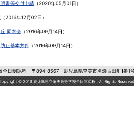
証明書等交付申請
（
2020年05月01日
）
割
（
2016年12月02日
）
丘 同窓会
（
2016年09月14日
）
め防止基本方針
（
2016年09月14日
）
日制課程 〒894-8567 鹿児島県奄美市名瀬古田町1番1号 Tel
Copyright © 2016 鹿児島県立奄美高等学校全日制課程 , All Rights Reserved