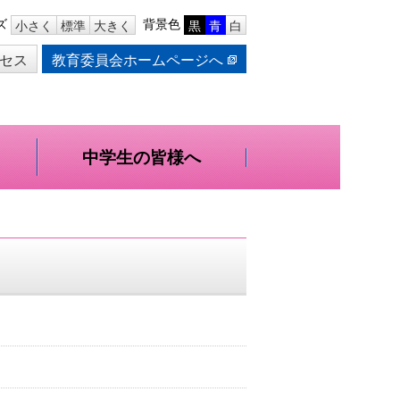
ズ
背景色
小さく
標準
大きく
黒
青
白
セス
教育委員会ホームページへ
中学生の皆様へ