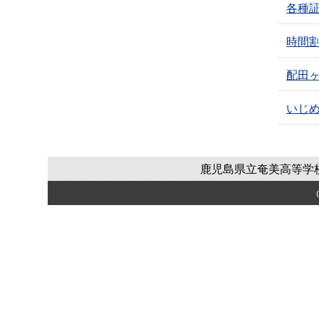
各種
時間
配田ヶ
いじ
鹿児島県立奄美高等学校全