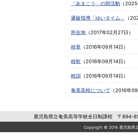
「あまこう」の部活動
（
202
通級指導「ゆいタイム」
（
20
所在地
（
2017年02月27日
）
校章
（
2016年09月14日
）
校歌
（
2016年09月14日
）
校訓
（
2016年09月14日
）
奄美高校について
（
2016年0
鹿児島県立奄美高等学校全日制課程 〒894-8567
Copyright © 2016 鹿児島県