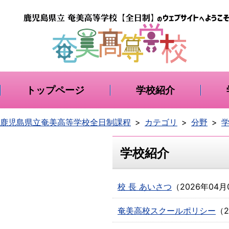
トップページ
学校紹介
鹿児島県立奄美高等学校全日制課程
カテゴリ
分野
学校紹介
校 長 あいさつ
（
2026年04月
奄美高校スクールポリシー
（