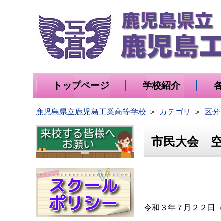
トップページ
学校紹介
鹿児島県立鹿児島工業高等学校
カテゴリ
区分
市民大会 
令和３年７月２２日