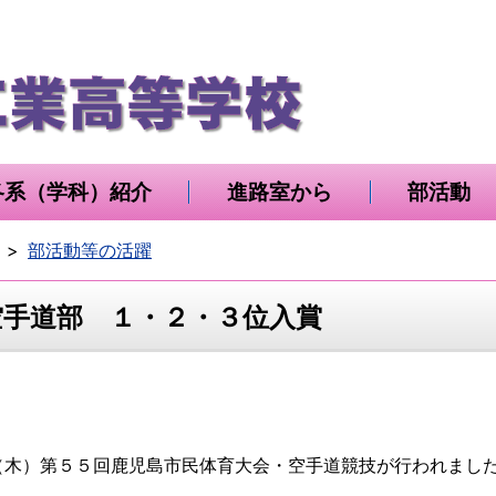
各系（学科）紹介
進路室から
部活動
部活動等の活躍
空手道部 １・２・３位入賞
（木）第５５回鹿児島市民体育大会・空手道競技が行われまし