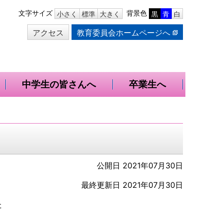
本
文字サイズ
背景色
小さく
標準
大きく
黒
青
白
文
アクセス
教育委員会ホームページへ
へ
移
動
中学生の皆さんへ
卒業生へ
公開日 2021年07月30日
最終更新日 2021年07月30日
た