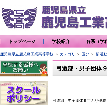
トップページ
学校紹介
各系（学
鹿児島県立鹿児島工業高等学校
カテゴリ
区分
部活
弓道部・男子団体
弓道部・男子団体９年ぶり優勝