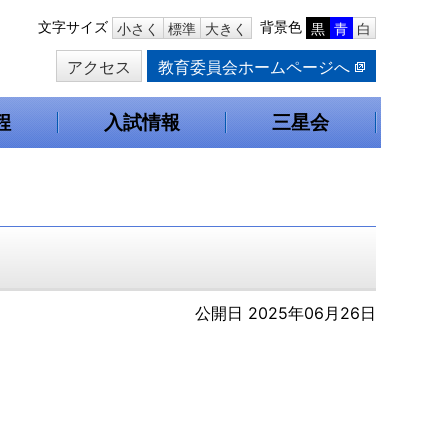
本
文字サイズ
背景色
小さく
標準
大きく
黒
青
白
文
アクセス
教育委員会ホームページへ
へ
移
動
程
入試情報
三星会
公開日 2025年06月26日