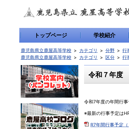
トップページ
学校紹介
鹿児島県立鹿屋高等学校
カテゴリ
分野
行
鹿児島県立鹿屋高等学校
カテゴリ
区分
行
令和７年度
令和7年度の年間行事
※最新の行事予定はH
R7年間行事予定（４