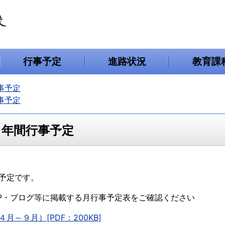
行事予定
進路状況
教育課
事予定
事予定
 年間行事予定
予定です。
P・ブログ等に掲載する月行事予定表をご確認ください
月～９月）[PDF：200KB]