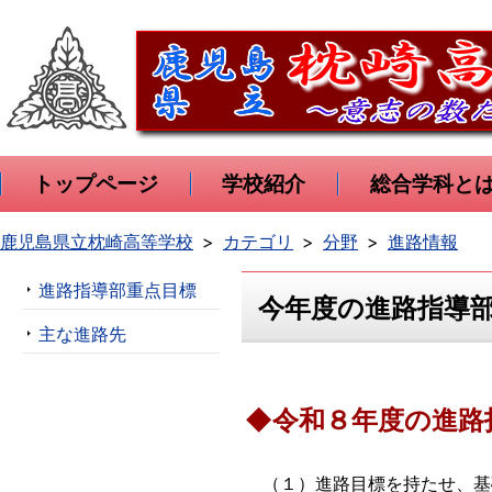
トップページ
学校紹介
総合学科と
鹿児島県立枕崎高等学校
カテゴリ
分野
進路情報
進路指導部重点目標
今年度の進路指導
主な進路先
◆
令和８年度の進路
（１）進路目標を持たせ、基