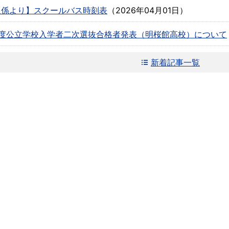
通係より】スクールバス時刻表
（
2026年04月01日
）
年度公立学校入学者二次選抜合格者発表（明桜館高校）について
新着記事一覧