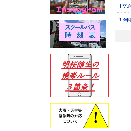
【交
Ｒ8