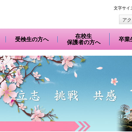
本
文字サイ
文
アク
へ
移
動
在校生
受検生の方へ
卒業
保護者の方へ