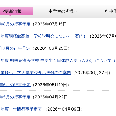
HP更新情報
中学生の皆様へ
行事
年8月の行事予定
（
2026年07月15日
）
８年度明桜館高校 学校説明会について（案内）
（
2026年07月
年7月の行事予定
（
2026年06月25日
）
年度 明桜館高等学校 中学生１日体験入学（7/28）について
企業様へ 求人票デジタル送付のご案内
（
2026年06月22日
）
年6月の行事予定
（
2026年05月19日
）
年5月の行事予定
（
2026年04月22日
）
８年度 年間行事予定表
（
2026年04月09日
）