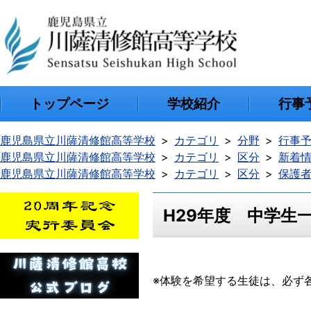
トップページ
学校紹介
行事
鹿児島県立川薩清修館高等学校
カテゴリ
分野
行事
鹿児島県立川薩清修館高等学校
カテゴリ
区分
新着
鹿児島県立川薩清修館高等学校
カテゴリ
区分
保護
H29年度 中学生一
※体験を希望する生徒は、必ず