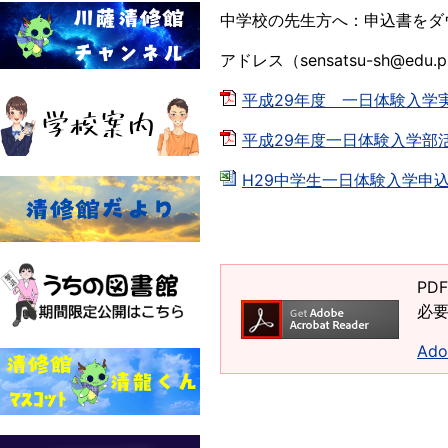
中学校の先生方へ：申込書をダ
アドレス（sensatsu-sh@edu
平成29年度 一日体験入学実施
平成29年度一日体験入学部活動
H29中学生一日体験入学申込書[
PD
必要
Ad