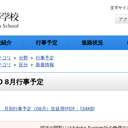
本
文字サイ
文
アク
へ
移
動
校紹介
行事予定
進路状況
テゴリ
分野
行事予定
テゴリ
区分
新着情報
0 8月行事予定
0 月別行事予定（08月）生徒用[PDF：134KB]
PDFの閲覧にはAdobe System社の無償の