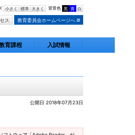
ズ
背景色
小さく
標準
大きく
黒
青
白
セス
教育委員会ホームページへ
教育課程
入試情報
公開日 2018年07月23日
ソフトウェア「Adobe Reader」が