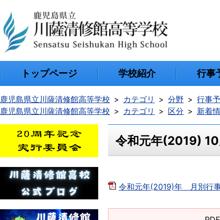
トップページ
学校紹介
行事
鹿児島県立川薩清修館高等学校
カテゴリ
分野
行事
鹿児島県立川薩清修館高等学校
カテゴリ
区分
新着
令和元年(2019) 
令和元年(2019)年 月別行事
PD