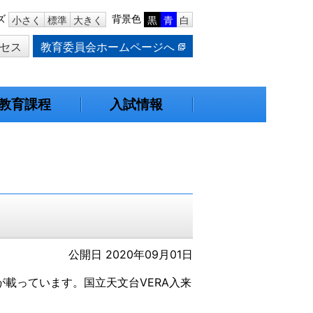
ズ
背景色
小さく
標準
大きく
黒
青
白
セス
教育委員会ホームページへ
教育課程
入試情報
公開日 2020年09月01日
載っています。国立天文台VERA入来