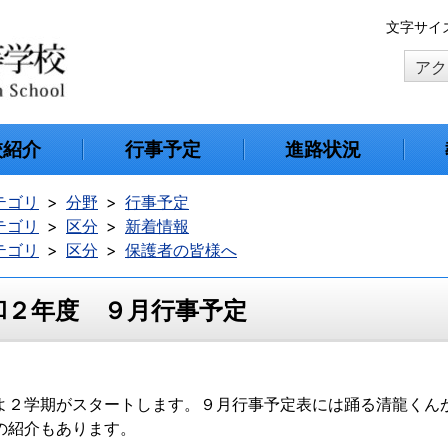
本
文字サイ
文
アク
へ
移
動
校紹介
行事予定
進路状況
テゴリ
分野
行事予定
テゴリ
区分
新着情報
テゴリ
区分
保護者の皆様へ
和２年度 ９月行事予定
よ２学期がスタートします。９月行事予定表には踊る清龍くんが
の紹介もあります。