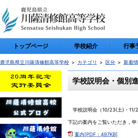
トップページ
学校紹介
行事
鹿児島県立川薩清修館高等学校
カテゴリ
区分
新着
学校説明会・個別
学校説明会（10/23(土)・11/
下記の案内をご覧いただき，申
案内[PDF：497KB]