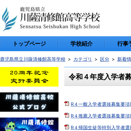
トップページ
学校紹介
行事
鹿児島県立川薩清修館高等学校
カテゴリ
区分
新着
令和４年度入学者
R４一般入学者選抜募集要項[PD
R４推薦入学者選抜募集要項[P
R４帰国生徒等特別入学者選抜募