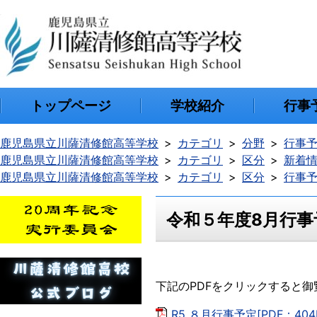
トップページ
学校紹介
行事
鹿児島県立川薩清修館高等学校
カテゴリ
分野
行事
鹿児島県立川薩清修館高等学校
カテゴリ
区分
新着
鹿児島県立川薩清修館高等学校
カテゴリ
区分
行事
令和５年度8月行事
下記のPDFをクリックすると
R5 ８月行事予定[PDF：404