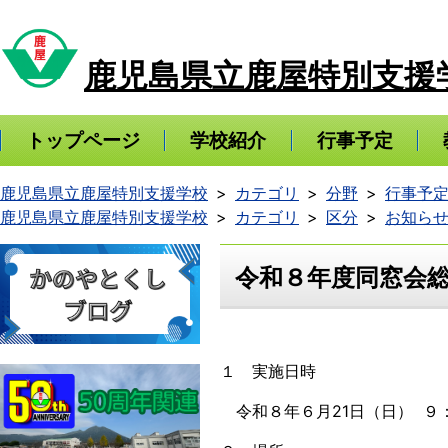
鹿児島県立鹿屋特別支援
トップページ
学校紹介
行事予定
鹿児島県立鹿屋特別支援学校
カテゴリ
分野
行事予
鹿児島県立鹿屋特別支援学校
カテゴリ
区分
お知ら
令和８年度同窓会
１ 実施日時
令和８年６月21日（日） ９：3