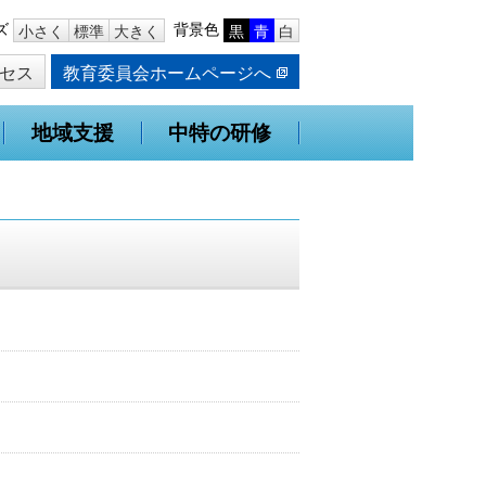
ズ
背景色
小さく
標準
大きく
黒
青
白
セス
教育委員会ホームページへ
地域支援
中特の研修