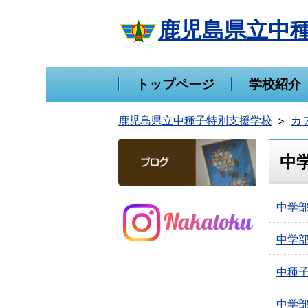
鹿児島県立中
トップページ
学校紹介
鹿児島県立中種子特別支援学校
カ
中
中学
中学
中種
中学