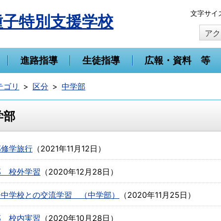
本
文字サイ
種子特別支援学校
文
アク
へ
移
動
進路指導
生徒指導
広報・資料 等
テゴリ
区分
中学部
学部
部修学旅行
（
2021年11月12日
）
部 校外学習
（
2020年12月28日
）
子中学校との交流学習 （中学部）
（
2020年11月25日
）
部 校内実習
（
2020年10月28日
）