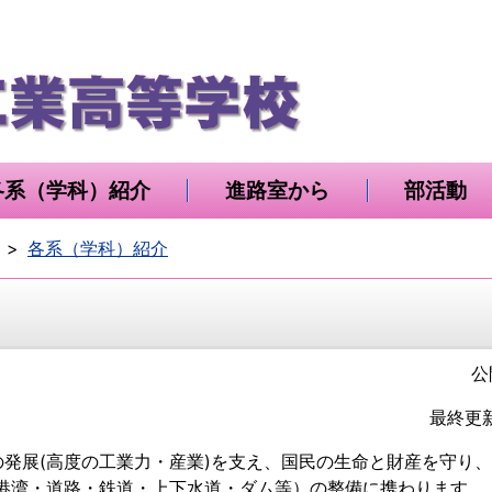
各系（学科）紹介
進路室から
部活動
各系（学科）紹介
公
最終更新
発展(高度の工業力・産業)を支え、国民の生命と財産を守り
・港湾・道路・鉄道・上下水道・ダム等）の整備に携わります。