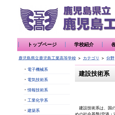
トップページ
学校紹介
鹿児島県立鹿児島工業高等学校
カテゴリ
分野
電子機械系
建設技術系
電気技術系
情報技術系
工業化学系
建設技術系は、国の
建築系
めの社会基盤(空港