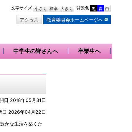
本
文字サイズ
背景色
小さく
標準
大きく
黒
青
白
文
アクセス
教育委員会ホームページへ
へ
移
動
中学生の皆さんへ
卒業生へ
開日 2018年05月31日
日 2026年04月22日
、豊かな生活を築くた