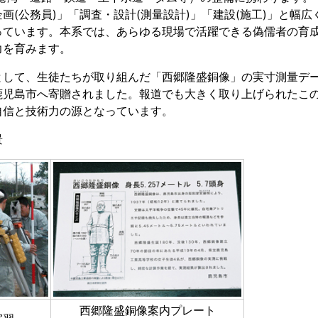
(公務員)」「調査・設計(測量設計)」「建設(施工)」と幅
っています。本系では、あらゆる現場で活躍できる偽儒者の育
力を育みます。
して、生徒たちが取り組んだ「西郷隆盛銅像」の実寸測量デ
鹿児島市へ寄贈されました。報道でも大きく取り上げられたこ
自信と技術力の源となっています。
景
西郷隆盛銅像案内プレート