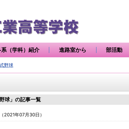
各系（学科）紹介
進路室から
部活動
式野球
野球」の記事一覧
（
2021年07月30日
）