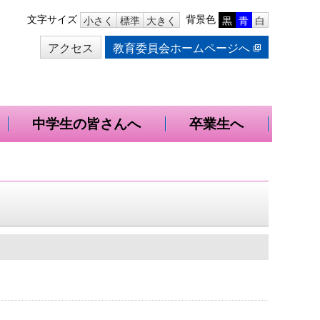
本
文字サイズ
背景色
小さく
標準
大きく
黒
青
白
文
アクセス
教育委員会ホームページへ
へ
移
動
中学生の皆さんへ
卒業生へ