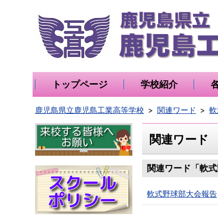
トップページ
学校紹介
鹿児島県立鹿児島工業高等学校
関連ワード
軟
関連ワード
関連ワード「軟式
軟式野球部大会報告