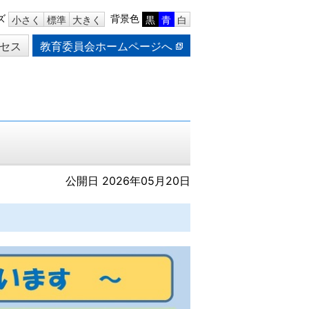
ズ
背景色
小さく
標準
大きく
黒
青
白
セス
教育委員会ホームページへ
公開日 2026年05月20日