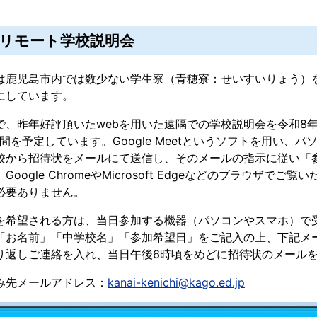
 リモート学校説明会
鹿児島市内では数少ない学生寮（青穂寮：せいすいりょう）
にしています。
、昨年好評頂いたwebを用いた遠隔での学校説明会を令和8年
時間を予定しています。Google Meetというソフトを用い、
校から招待状をメールにて送信し、そのメールの指示に従い「
Google ChromeやMicrosoft Edgeなどのブラウザ
必要ありません。
希望される方は、当日参加する機器（パソコンやスマホ）で
「お名前」「中学校名」「参加希望日」をご記入の上、下記メ
り返しご連絡を入れ、当日午後6時頃をめどに招待状のメール
み先メールアドレス：
kanai-kenichi@kago.ed.jp