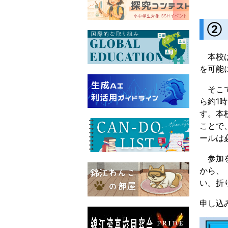
②
本校は
を可能
そこで
ら約1
す。本
ことで、
ールは
参加を
から、
い。折
申し込