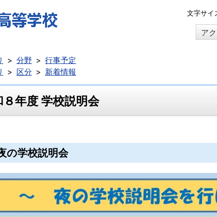
本
文字サイ
文
アク
へ
移
動
リ
分野
行事予定
リ
区分
新着情報
和８年度 学校説明会
夜の学校説明会