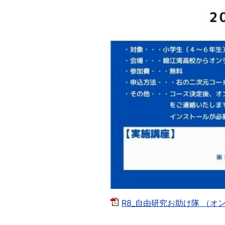
R8_自由研究お助け隊 （オン