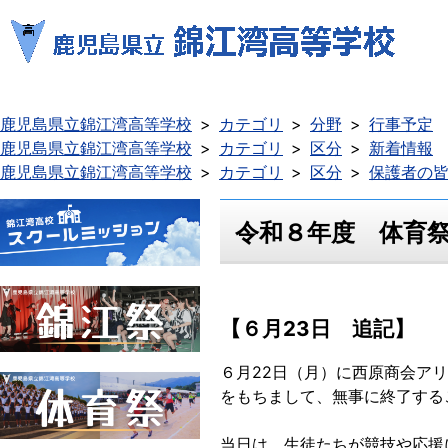
鹿児島県立錦江湾高等学校
カテゴリ
分野
行事予定
鹿児島県立錦江湾高等学校
カテゴリ
区分
新着情報
鹿児島県立錦江湾高等学校
カテゴリ
区分
保護者の
令和８年度 体育
【６月23日 追記】
６月22日（月）に西原商会ア
をもちまして、無事に終了する
当日は、生徒たちが競技や応援