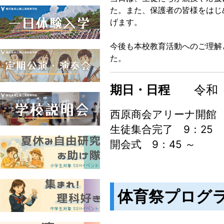
た。また、保護者の皆様をはじ
げます。
今後も本校教育活動へのご理解
た。
期日・日程
令和 
西原商会アリーナ開館 
生徒集合完了 9：25
開会式 9：45 ～
体育祭プログ