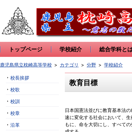
トップページ
学校紹介
総合学科と
鹿児島県立枕崎高等学校
カテゴリ
分野
学校紹介
校長挨拶
教育目標
校歌
校訓
日本国憲法並びに教育基本法の
校章
速に変化する社会において、生
もに、命を大切にし、すべての
沿革
成する。