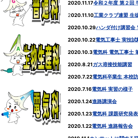
2020.11.17
令和２年度
第２回
2
020.11.10
工業クラブ連盟
生
2020.10.29
ハンダ付け講習会
2020.10.22
電気工事士
実技試
2020.10.3
電気科
電気工事士
2020.8.21
ガス溶接技能講習
2020.7.22
電気科卒業生
本校
2020.7.16
電気科
実習の様子
2020.1.24
進路講演会
2020.1.23
電気科
課題研究発表
2020.1.22
電気科
進路報告会