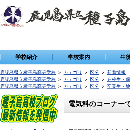
学校紹介
学校案内
生
鹿児島県立種子島高等学校
カテゴリ
区分
新着情報
鹿児島県立種子島高等学校
カテゴリ
区分
在校生・
鹿児島県立種子島高等学校
カテゴリ
区分
卒業生・
電気科のコーナー