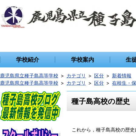
学校紹介
学校案内
生
鹿児島県立種子島高等学校
カテゴリ
区分
新着情報
鹿児島県立種子島高等学校
カテゴリ
区分
在校生・
種子島高校の歴史
これから，種子島高校の歴史