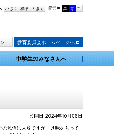
ズ
背景色
小さく
標準
大きく
黒
青
白
シー
教育委員会ホームページへ
中学生のみなさんへ
公開日 2024年10月08日
史の勉強は大変ですが，興味をもって