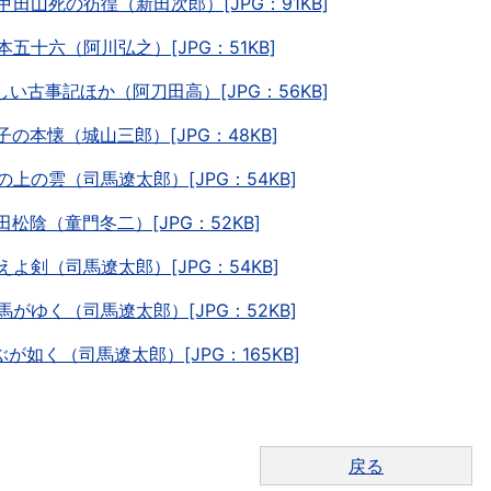
八甲田山死の彷徨（新田次郎）[JPG：91KB]
山本五十六（阿川弘之）[JPG：51KB]
楽しい古事記ほか（阿刀田高）[JPG：56KB]
男子の本懐（城山三郎）[JPG：48KB]
坂の上の雲（司馬遼太郎）[JPG：54KB]
吉田松陰（童門冬二）[JPG：52KB]
燃えよ剣（司馬遼太郎）[JPG：54KB]
竜馬がゆく（司馬遼太郎）[JPG：52KB]
翔ぶが如く（司馬遼太郎）[JPG：165KB]
戻る