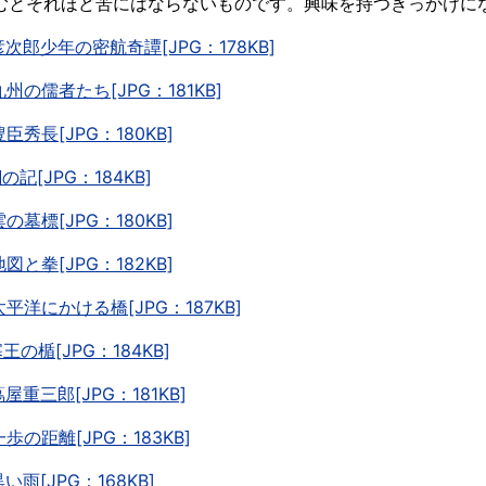
むとそれほど苦にはならないものです。興味を持つきっかけに
.彦次郎少年の密航奇譚[JPG：178KB]
.九州の儒者たち[JPG：181KB]
豊臣秀長[JPG：180KB]
蜩の記[JPG：184KB]
雲の墓標[JPG：180KB]
地図と拳[JPG：182KB]
.太平洋にかける橋[JPG：187KB]
塞王の楯[JPG：184KB]
蔦屋重三郎[JPG：181KB]
一歩の距離[JPG：183KB]
黒い雨[JPG：168KB]