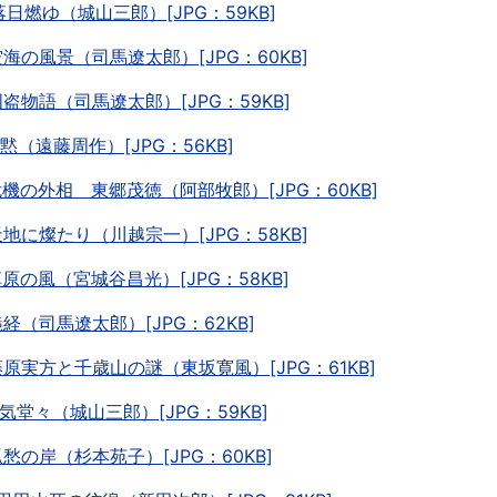
.落日燃ゆ（城山三郎）[JPG：59KB]
.空海の風景（司馬遼太郎）[JPG：60KB]
.国盗物語（司馬遼太郎）[JPG：59KB]
.沈黙（遠藤周作）[JPG：56KB]
.危機の外相 東郷茂徳（阿部牧郎）[JPG：60KB]
.天地に燦たり（川越宗一）[JPG：58KB]
.草原の風（宮城谷昌光）[JPG：58KB]
.義経（司馬遼太郎）[JPG：62KB]
.藤原実方と千歳山の謎（東坂寛風）[JPG：61KB]
.雄気堂々（城山三郎）[JPG：59KB]
.孤愁の岸（杉本苑子）[JPG：60KB]