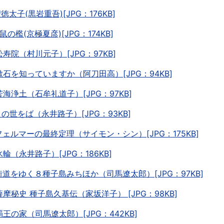
聖徳太子(黒岩重吾)[JPG：176KB]
鉄鼠の檻(京極夏彦)[JPG：174KB]
.松寿院（村川元子）[JPG：97KB]
.漱石を知っていますか（阿刀田高）[JPG：94KB]
.苦海浄土（石牟礼道子）[JPG：97KB]
.この世をば（永井路子）[JPG：93KB]
.フェルマーの最終定理（サイモン・シン）[JPG：175KB]
.氷輪（永井路子）[JPG：186KB]
.街道をゆく８種子島みちほか（司馬遼太郎）[JPG：97KB]
.薩摩秘史 種子島久基伝（家坂洋子） [JPG：98KB]
.覇王の家（司馬遼太郎）[JPG：442KB]