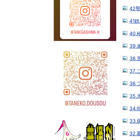
42
41
40
39
38
37
36
35
34
33
32