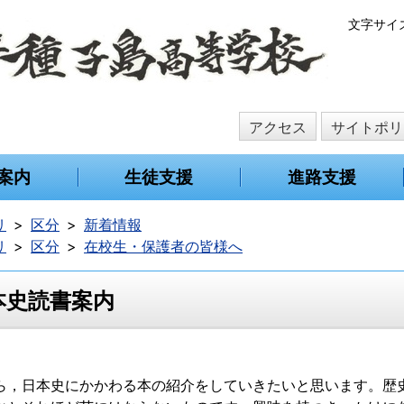
本
文字サイ
文
へ
移
動
アクセス
サイトポリ
案内
生徒支援
進路支援
リ
区分
新着情報
リ
区分
在校生・保護者の皆様へ
本史読書案内
ら，日本史にかかわる本の紹介をしていきたいと思います。歴