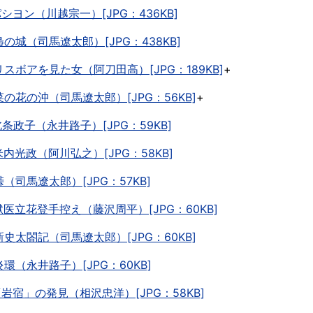
.パシヨン（川越宗一）[JPG：436KB]
.梟の城（司馬遼太郎）[JPG：438KB]
.リスボアを見た女（阿刀田高）[JPG：189KB]
+
.菜の花の沖（司馬遼太郎）[JPG：56KB]
+
.北条政子（永井路子）[JPG：59KB]
.米内光政（阿川弘之）[JPG：58KB]
.峠（司馬遼太郎）[JPG：57KB]
.獄医立花登手控え（藤沢周平）[JPG：60KB]
.新史太閤記（司馬遼太郎）[JPG：60KB]
.炎環（永井路子）[JPG：60KB]
.「岩宿」の発見（相沢忠洋）[JPG：58KB]