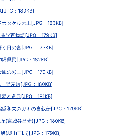
鼠[JPG：180KB]
.ワカタケル大王[JPG：183KB]
遠巷説百物語[JPG：179KB]
輝く日の宮[JPG：173KB]
沖縄県民[JPG：182KB]
天風の彩王[JPG：179KB]
あゝ野麦峠[JPG：180KB]
親鸞と道元[JPG：181KB]
.稲盛和夫のガキの自叙伝[JPG：179KB]
孔丘(宮城谷昌光)[JPG：180KB]
酸(城山三郎)[JPG：179KB]