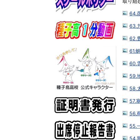
取り組
64
63
62.
61.
60.
59.
58
57.
56.
55.
54.