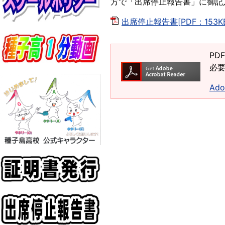
方で「出席停止報告書」に御記
出席停止報告書[PDF：153KB
PD
必要
Ad