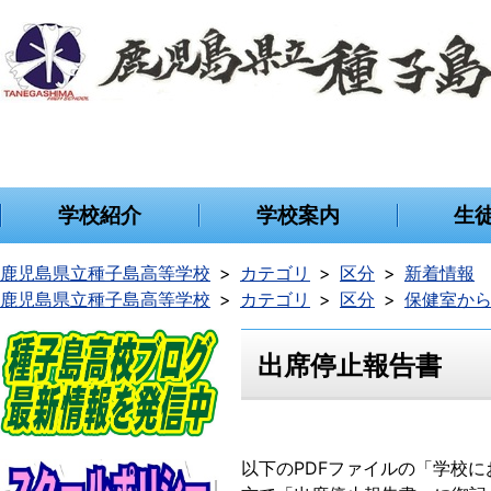
学校紹介
学校案内
生
鹿児島県立種子島高等学校
カテゴリ
区分
新着情報
鹿児島県立種子島高等学校
カテゴリ
区分
保健室か
出席停止報告書
以下のPDFファイルの「学校