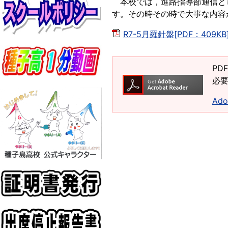
本校では，進路指導部通信と
す。その時その時で大事な内容
R7-5月羅針盤[PDF：409KB
PD
必要
Ad