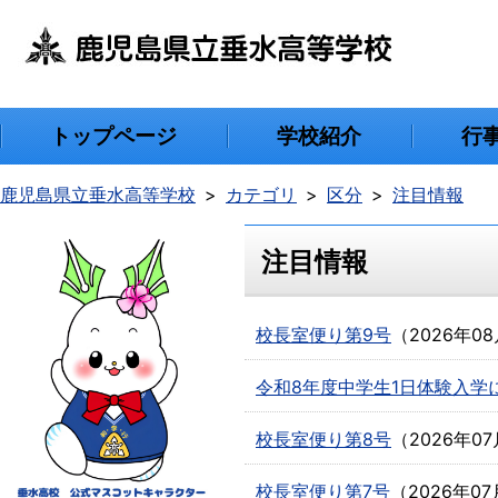
トップページ
学校紹介
行
鹿児島県立垂水高等学校
カテゴリ
区分
注目情報
注目情報
校長室便り第9号
（
2026年0
令和8年度中学生1日体験入学
校長室便り第8号
（
2026年0
校長室便り第7号
（
2026年07