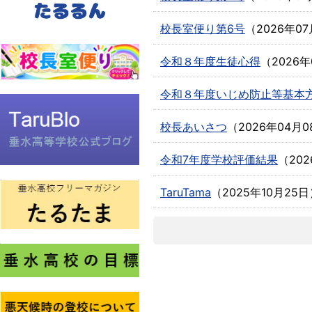
校長室便り第6号
（
2026年07
令和８年度生徒心得
（
2026
令和８年度いじめ防止等基本
校長あいさつ
（
2026年04月0
令和7年度学校評価結果
（
20
TaruTama
（
2025年10月25日