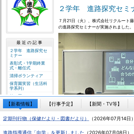
【新着情報】
【行事予定】
【新聞・TV等】
定期刊行物（保健だより・図書だより）
（
2026年07月14日
進路指導通信「向学」を更新しました
（
2026年07月08日
）