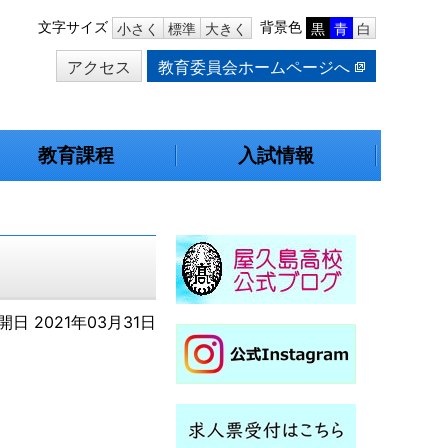
本
文字サイズ
背景色
小さく
標準
大きく
黒
青
白
文
アクセス
教育委員会ホームページへ
へ
移
動
教育課程
入試情報
開日 2021年03月31日