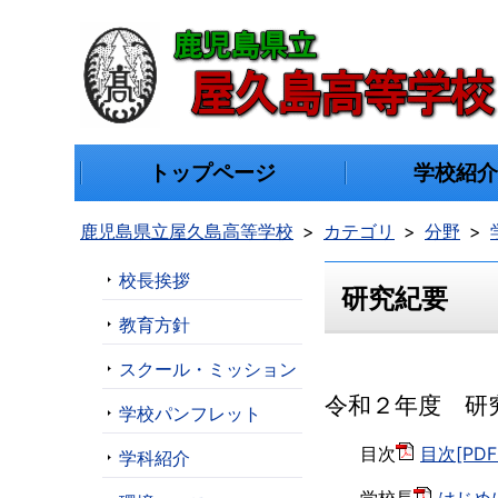
トップページ
学校紹
鹿児島県立屋久島高等学校
カテゴリ
分野
校長挨拶
研究紀要
教育方針
スクール・ミッション
令和２年度 研
学校パンフレット
目次
目次[PDF
学科紹介