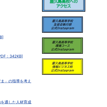
B]
：342KB]
だま」の指導を考え
動を通した人材育成