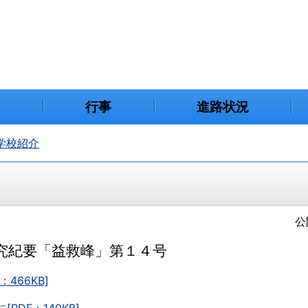
介
行事
進路状況
学校紹介
公
究紀要「益救峰」第１４号
：466KB]