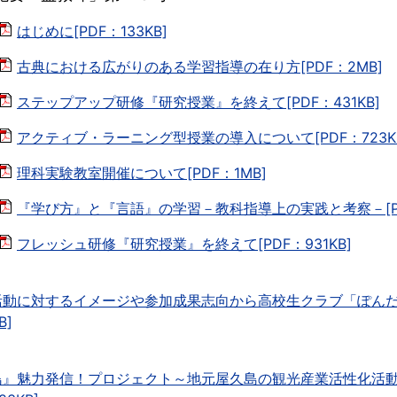
はじめに[PDF：133KB]
古典における広がりのある学習指導の在り方[PDF：2MB]
ステップアップ研修『研究授業』を終えて[PDF：431KB]
アクティブ・ラーニング型授業の導入について[PDF：723K
理科実験教室開催について[PDF：1MB]
『学び方』と『言語』の学習－教科指導上の実践と考察－[PDF
フレッシュ研修『研究授業』を終えて[PDF：931KB]
活動に対するイメージや参加成果志向から高校生クラブ「ぽん
B]
島』魅力発信！プロジェクト～地元屋久島の観光産業活性化活