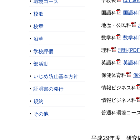
学校長
はじめに
環境コース
国語科
国語科[
校歌
地歴・公民科
校章
数学科
数学科[
沿革
理科
理科[PDF
学校評価
英語科
英語科[
部活動
保健体育科
保
いじめ防止基本方針
情報ビジネス科
証明書の発行
情報ビジネス科
規約
普通科環境コー
その他
平成29年度 研究