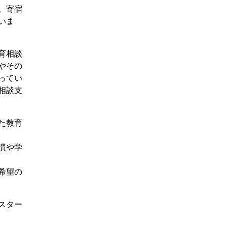
。寄宿
いま
育相談
やその
ってい
相談支
た教育
慣や学
希望の
スター