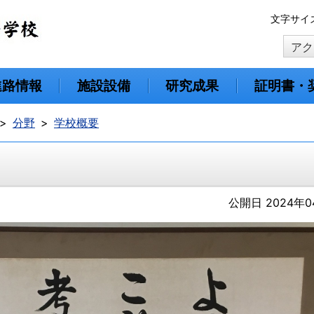
本
文字サイ
文
アク
へ
移
動
進路情報
施設設備
研究成果
証明書・
分野
学校概要
公開日 2024年0