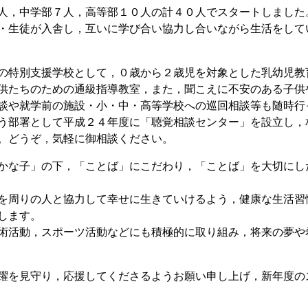
人，中学部７人，高等部１０人の計４０人でスタートしました
・生徒が入舎し，互いに学び合い協力し合いながら生活をして
の特別支援学校として，０歳から２歳児を対象とした乳幼児教
供たちのための通級指導教室，また，聞こえに不安のある子供
談や就学前の施設・小・中・高等学校への巡回相談等も随時行
う部署として平成２４年度に「聴覚相談センター」を設立し，
。どうぞ，気軽に御相談ください。
かな子」の下，「ことば」にこだわり，「ことば」を大切にし
を周りの人と協力して幸せに生きていけるよう，健康な生活習
します。
術活動，スポーツ活動などにも積極的に取り組み，将来の夢や
躍を見守り，応援してくださるようお願い申し上げ，新年度の