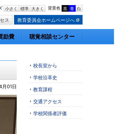
ズ
背景色
小さく
標準
大きく
黒
青
白
セス
教育委員会ホームページへ
奨励費
聴覚相談センター
校長室から
学校沿革史
4月01日
教育課程
交通アクセス
学校関係者評価