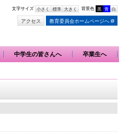
本
文字サイズ
背景色
小さく
標準
大きく
黒
青
白
文
アクセス
教育委員会ホームページへ
へ
移
動
中学生の皆さんへ
卒業生へ