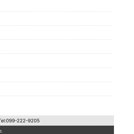
99-222-9205
d.