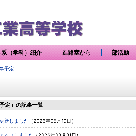
各系（学科）紹介
進路室から
部活動
事予定
予定」の記事一覧
更新しました
（
2026年05月19日
）
アップしました
（
2026年03月31日
）