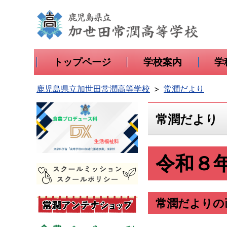
トップページ
学校案内
学
鹿児島県立加世田常潤高等学校
常潤だより
常潤だより
令和８
常潤だよりの