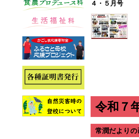
４・５月号
令和７
常潤だよりの