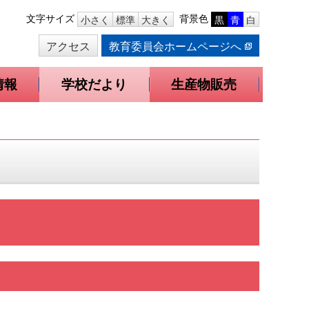
本
文字サイズ
背景色
小さく
標準
大きく
黒
青
白
文
アクセス
教育委員会ホームページへ
へ
移
動
情報
学校だより
生産物販売