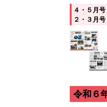
４・５月
２・３月号
令
和６