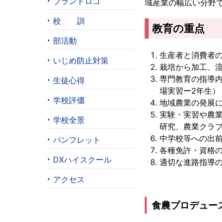
ブランドロゴ
域産業の幅広い分野
校 訓
教育の重点
部活動
生産者と消費者
いじめ防止対策
栽培から加工、
専門教育の指導
生徒心得
場実習ー2年生）
学校評価
地域農業の発展
実験・実習や農
学校全景
研究、農業クラ
中学校等への出
パンフレット
各種免許・資格
DXハイスクール
適切な進路指導
アクセス
食農プロデュー