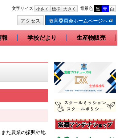
本
文字サイズ
背景色
小さく
標準
大きく
黒
青
白
文
アクセス
教育委員会ホームページへ
へ
移
動
情報
学校だより
生産物販売
、また農業の振興や地