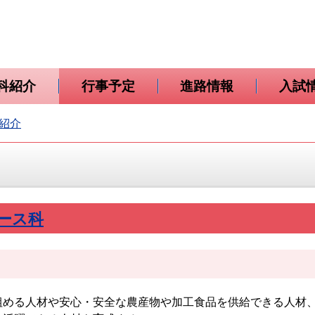
科紹介
行事予定
進路情報
入試
紹介
ース科
める人材や安心・安全な農産物や加工食品を供給できる人材