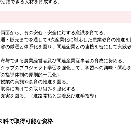
で活躍できる人材を育成する。
の両面から、食の安心・安全に対する意識を育てる。
流通・販売までを通して6次産業化に対応した農業教育の推進を
内容の厳選と体系化を図り、関連企業との連携を密にして実践
に寄与できる農業経営者及び関連産業従事者の育成に努める。
業クラブのプロジェクト学習を強化して、学習への興味・関心
ブの指導体制の原則的一元化）
前授業の実施や食育の推進を図る。
の取得に向けての取り組みを強化する。
の充実を図る。（進路開拓と定着及び進学指導）
ス科で取得可能な資格