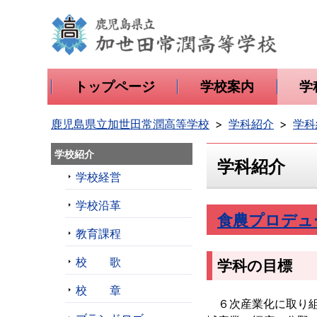
トップページ
学校案内
学
鹿児島県立加世田常潤高等学校
学科紹介
学科
学校紹介
学科紹介
学校経営
学校沿革
食農プロデュ
教育課程
校 歌
学科の目標
校 章
６次産業化に取り組