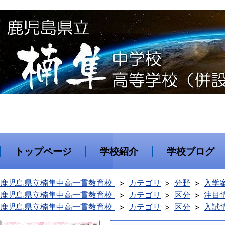
トップページ
学校紹介
学校ブログ
鹿児島県立楠隼中高一貫教育校
カテゴリ
分野
入学
鹿児島県立楠隼中高一貫教育校
カテゴリ
区分
注目
鹿児島県立楠隼中高一貫教育校
カテゴリ
区分
入試