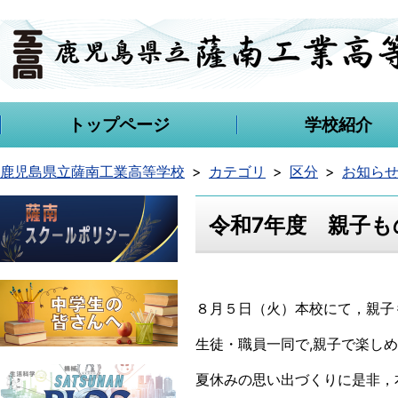
トップページ
学校紹介
鹿児島県立薩南工業高等学校
カテゴリ
区分
お知ら
令和7年度 親子も
８月５日（火）本校にて，親子
生徒・職員一同で,親子で楽し
夏休みの思い出づくりに是非，