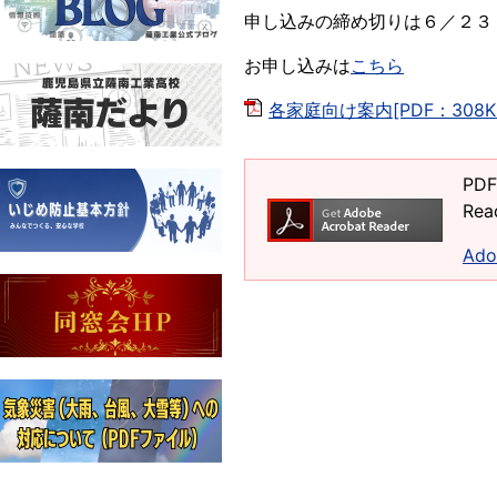
申し込みの締め切りは６／２３
お申し込みは
こちら
各家庭向け案内[PDF：308K
PD
Re
Ad